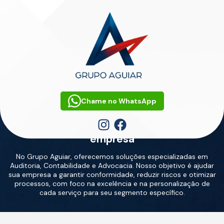
Chame no WhatsApp
home
/
serviços
Confira o que podemos fazer para sua
empresa
No Grupo Aguiar, oferecemos soluções especializadas em
Auditoria, Contabilidade e Advocacia. Nosso objetivo é ajudar
sua empresa a garantir conformidade, reduzir riscos e otimizar
processos, com foco na excelência e na personalização de
cada serviço para seu segmento específico.